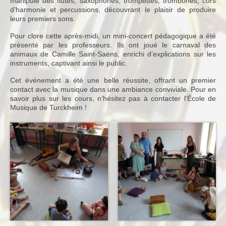
manipulé des flûtes, saxophones, trompettes, trombones, cors
d’harmonie et percussions, découvrant le plaisir de produire
Notre Equipe
leurs premiers sons.
Tarifs 2026-2027
Pour clore cette après-midi, un mini-concert pédagogique a été
présenté par les professeurs. Ils ont joué le carnaval des
animaux de Camille Saint-Saëns, enrichi d’explications sur les
Calendrier
instruments, captivant ainsi le public.
Blog
Cet événement a été une belle réussite, offrant un premier
contact avec la musique dans une ambiance conviviale. Pour en
Harmonie
savoir plus sur les cours, n’hésitez pas à contacter l’École de
Musique de Turckheim !
Historique
Concours
Direction
Vie de l’Orchestre
Répertoire Musical
Calendrier
Blog