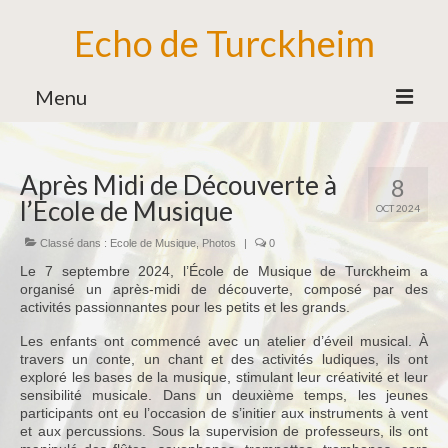
Echo de Turckheim
Menu
Association
Après Midi de Découverte à
8
Bureau
l’Ecole de Musique
OCT 2024
Bénévoles
Classé dans :
Ecole de Musique
,
Photos
|
0
Partenaires
Le 7 septembre 2024, l’École de Musique de Turckheim a
organisé un après-midi de découverte, composé par des
Ecole de Musique
activités passionnantes pour les petits et les grands.
Formation Musicale
Les enfants ont commencé avec un atelier d’éveil musical. À
travers un conte, un chant et des activités ludiques, ils ont
Familles d’Instruments
exploré les bases de la musique, stimulant leur créativité et leur
sensibilité musicale. Dans un deuxième temps, les jeunes
Vie de l’Ecole de Musique
participants ont eu l’occasion de s’initier aux instruments à vent
et aux percussions. Sous la supervision de professeurs, ils ont
Ensemble des Jeunes