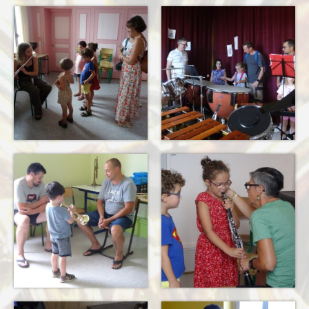
Terkabrass
Historique
Direction
Répertoire Musical
Blog
Contact