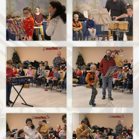
Terkabrass
Historique
Direction
Répertoire Musical
Blog
Contact