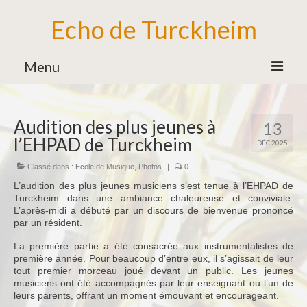
Echo de Turckheim
Menu
Association
Audition des plus jeunes à
13
Bureau
l’EHPAD de Turckheim
DÉC 2025
Bénévoles
Classé dans :
Ecole de Musique
,
Photos
|
0
Partenaires
L’audition des plus jeunes musiciens s’est tenue à l’EHPAD de
Turckheim dans une ambiance chaleureuse et conviviale.
Ecole de Musique
L’après-midi a débuté par un discours de bienvenue prononcé
par un résident.
Formation Musicale
La première partie a été consacrée aux instrumentalistes de
Familles d’Instruments
première année. Pour beaucoup d’entre eux, il s’agissait de leur
tout premier morceau joué devant un public. Les jeunes
Vie de l’Ecole de Musique
musiciens ont été accompagnés par leur enseignant ou l’un de
leurs parents, offrant un moment émouvant et encourageant.
Ensemble des Jeunes