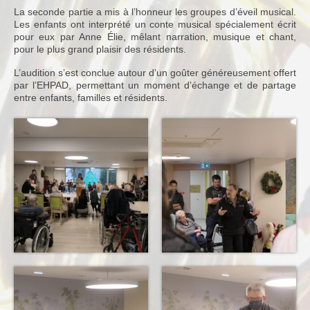
La seconde partie a mis à l’honneur les groupes d’éveil musical.
Notre Equipe
Les enfants ont interprété un conte musical spécialement écrit
pour eux par Anne Élie, mêlant narration, musique et chant,
Tarifs 2026-2027
pour le plus grand plaisir des résidents.
L’audition s’est conclue autour d’un goûter généreusement offert
Calendrier
par l’EHPAD, permettant un moment d’échange et de partage
entre enfants, familles et résidents.
Blog
Harmonie
Historique
Concours
Direction
Vie de l’Orchestre
Répertoire Musical
Calendrier
Blog