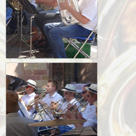
Terkabrass
Historique
Direction
Répertoire Musical
Blog
Contact