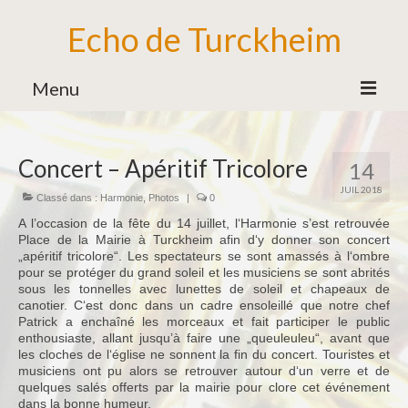
Echo de Turckheim
Menu
Association
Concert – Apéritif Tricolore
14
Bureau
JUIL 2018
Classé dans :
Harmonie
,
Photos
|
0
Bénévoles
A l’occasion de la fête du 14 juillet, l‘Harmonie s’est retrouvée
Partenaires
Place de la Mairie à Turckheim afin d‘y donner son concert
„apéritif tricolore“. Les spectateurs se sont amassés à l‘ombre
Ecole de Musique
pour se protéger du grand soleil et les musiciens se sont abrités
sous les tonnelles avec lunettes de soleil et chapeaux de
Formation Musicale
canotier. C‘est donc dans un cadre ensoleillé que notre chef
Patrick a enchaîné les morceaux et fait participer le public
Familles d’Instruments
enthousiaste, allant jusqu’à faire une „queuleuleu“, avant que
les cloches de l‘église ne sonnent la fin du concert. Touristes et
musiciens ont pu alors se retrouver autour d‘un verre et de
Vie de l’Ecole de Musique
quelques salés offerts par la mairie pour clore cet événement
dans la bonne humeur.
Ensemble des Jeunes