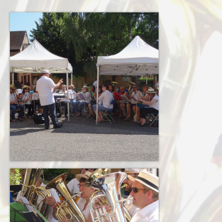
Notre Equipe
Tarifs 2026-2027
Calendrier
Blog
Harmonie
Historique
Concours
Direction
Vie de l’Orchestre
Répertoire Musical
Calendrier
Blog