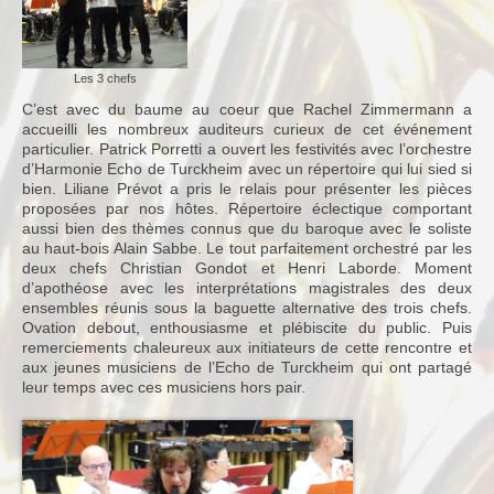
Notre Equipe
Tarifs 2026-2027
Les 3 chefs
C’est avec du baume au coeur que Rachel Zimmermann a
Calendrier
accueilli les nombreux auditeurs curieux de cet événement
particulier. Patrick Porretti a ouvert les festivités avec l’orchestre
Blog
d’Harmonie Echo de Turckheim avec un répertoire qui lui sied si
bien. Liliane Prévot a pris le relais pour présenter les pièces
Harmonie
proposées par nos hôtes. Répertoire éclectique comportant
aussi bien des thèmes connus que du baroque avec le soliste
Historique
au haut-bois Alain Sabbe. Le tout parfaitement orchestré par les
deux chefs Christian Gondot et Henri Laborde. Moment
Concours
d’apothéose avec les interprétations magistrales des deux
ensembles réunis sous la baguette alternative des trois chefs.
Direction
Ovation debout, enthousiasme et plébiscite du public. Puis
remerciements chaleureux aux initiateurs de cette rencontre et
Vie de l’Orchestre
aux jeunes musiciens de l’Echo de Turckheim qui ont partagé
leur temps avec ces musiciens hors pair.
Répertoire Musical
Calendrier
Blog