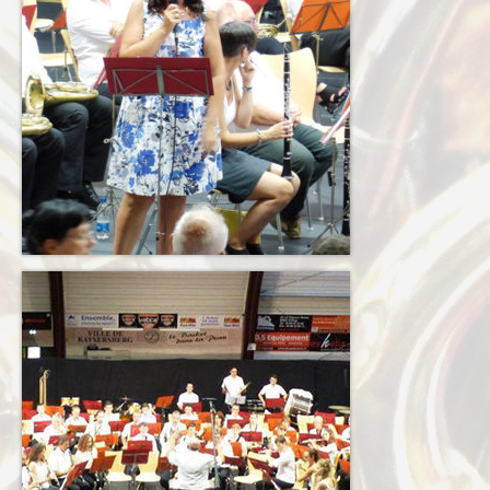
Terkabrass
Historique
Direction
Répertoire Musical
Blog
Contact