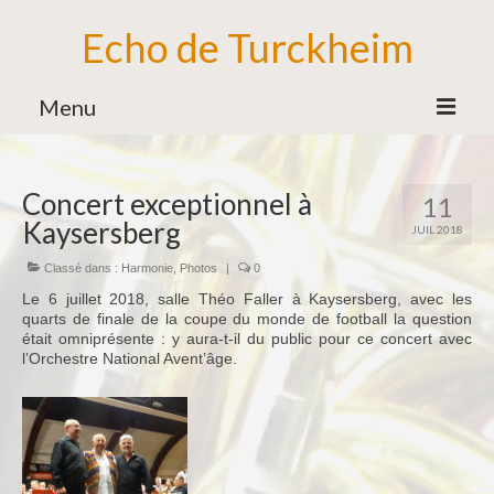
Echo de Turckheim
Menu
Association
Concert exceptionnel à
11
Bureau
Kaysersberg
JUIL 2018
Bénévoles
Classé dans :
Harmonie
,
Photos
|
0
Partenaires
Le 6 juillet 2018, salle Théo Faller à Kaysersberg, avec les
quarts de finale de la coupe du monde de football la question
Ecole de Musique
était omniprésente : y aura-t-il du public pour ce concert avec
l’Orchestre National Avent’âge.
Formation Musicale
Familles d’Instruments
Vie de l’Ecole de Musique
Ensemble des Jeunes