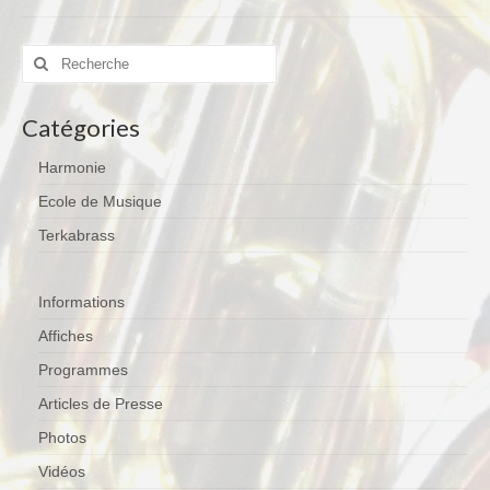
Notre Equipe
Rechercher
:
Tarifs 2026-2027
Calendrier
Catégories
Blog
Harmonie
Harmonie
Ecole de Musique
Terkabrass
Historique
Concours
Informations
Direction
Affiches
Vie de l’Orchestre
Programmes
Répertoire Musical
Articles de Presse
Photos
Calendrier
Vidéos
Blog