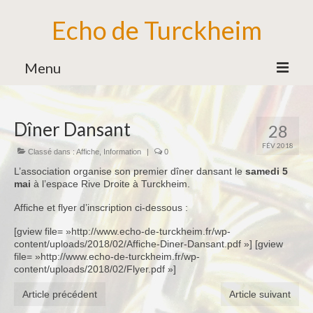
Echo de Turckheim
Menu
Association
Dîner Dansant
28
Bureau
FÉV 2018
Classé dans :
Affiche
,
Information
|
0
Bénévoles
L’association organise son premier dîner dansant le
samedi 5
Partenaires
mai
à l’espace Rive Droite à Turckheim.
Ecole de Musique
Affiche et flyer d’inscription ci-dessous :
[gview file= »http://www.echo-de-turckheim.fr/wp-
Formation Musicale
content/uploads/2018/02/Affiche-Diner-Dansant.pdf »] [gview
file= »http://www.echo-de-turckheim.fr/wp-
Familles d’Instruments
content/uploads/2018/02/Flyer.pdf »]
Vie de l’Ecole de Musique
Article précédent
Article suivant
Ensemble des Jeunes