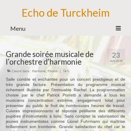
Echo de Turckheim
Menu
Association
Grande soirée musicale de
23
Bureau
l’orchestre d’harmonie
JAN 2018
Bénévoles
Classé dans :
Harmonie
,
Photos
|
0
Partenaires
Salle comble et enchantée pour un concert prestigieux et de
très grande facture. Présentation du programme musical
Ecole de Musique
richement illustrée par l’immuable Rachel. La programmation
choisie par le chef Patrick Porretti a demandé à tous les
Formation Musicale
musiciens concentration extrême, engagement total pour
présenter au public le fruit de nombreuses heures de travail.
Familles d’Instruments
Cuivres impressionnants et réponse pétillante des différents
pupitres d’instruments à bois. Sans compter la valorisation de
Vie de l’Ecole de Musique
jeunes instrumentistes comme Lionel Fuhrmann qui maîtrise
brillamment son trombone. Grande satisfaction du chef car le
Ensemble des Jeunes