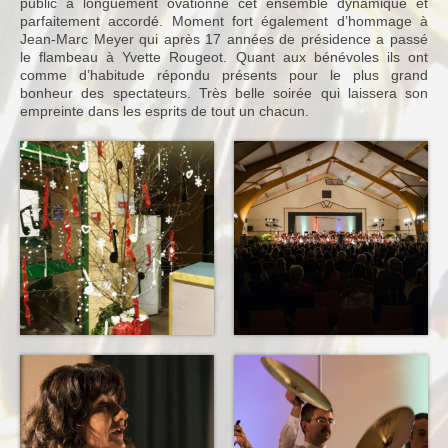
public a longuement ovationné cet ensemble dynamique et
parfaitement accordé. Moment fort également d’hommage à
Notre Equipe
Jean-Marc Meyer qui après 17 années de présidence a passé
le flambeau à Yvette Rougeot. Quant aux bénévoles ils ont
Tarifs 2026-2027
comme d’habitude répondu présents pour le plus grand
bonheur des spectateurs. Très belle soirée qui laissera son
Calendrier
empreinte dans les esprits de tout un chacun.
Blog
Harmonie
Historique
Concours
Direction
Vie de l’Orchestre
Répertoire Musical
Calendrier
Blog