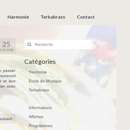
Harmonie
Terkabrass
Contact
Rechercher
25
:
JUIL 2018
Catégories
ur passer
Harmonie
sureront
e et leur
Ecole de Musique
mer avec
Terkabrass
Informations
Affiches
 suivant
Programmes