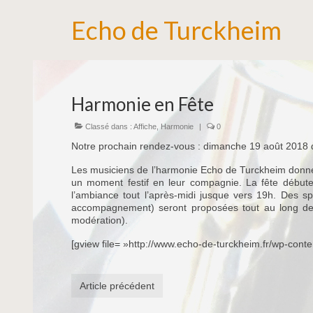
Echo de Turckheim
Harmonie en Fête
Classé dans :
Affiche
,
Harmonie
|
0
Notre prochain rendez-vous : dimanche 19 août 2018 d
Les musiciens de l’harmonie Echo de Turckheim donnen
un moment festif en leur compagnie. La fête débuter
l’ambiance tout l’après-midi jusque vers 19h. Des sp
accompagnement) seront proposées tout au long de 
modération).
[gview file= »http://www.echo-de-turckheim.fr/wp-cont
Article précédent