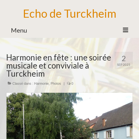
Echo de Turckheim
Menu
Association
Harmonie en fête : une soirée
2
Bureau
musicale et conviviale à
SEP 2025
Bénévoles
Turckheim
Partenaires
Classé dans :
Harmonie
,
Photos
|
0
Ecole de Musique
Formation Musicale
Familles d’Instruments
Vie de l’Ecole de Musique
Ensemble des Jeunes