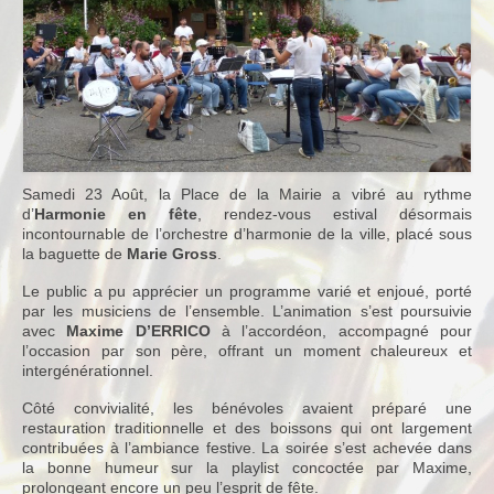
Notre Equipe
Tarifs 2026-2027
Calendrier
Blog
Samedi 23 Août, la Place de la Mairie a vibré au rythme
Harmonie
d’
Harmonie en fête
, rendez-vous estival désormais
incontournable de l’orchestre d’harmonie de la ville, placé sous
Historique
la baguette de
Marie Gross
.
Concours
Le public a pu apprécier un programme varié et enjoué, porté
par les musiciens de l’ensemble. L’animation s’est poursuivie
Direction
avec
Maxime D’ERRICO
à l’accordéon, accompagné pour
l’occasion par son père, offrant un moment chaleureux et
Vie de l’Orchestre
intergénérationnel.
Répertoire Musical
Côté convivialité, les bénévoles avaient préparé une
restauration traditionnelle et des boissons qui ont largement
Calendrier
contribuées à l’ambiance festive. La soirée s’est achevée dans
la bonne humeur sur la playlist concoctée par Maxime,
Blog
prolongeant encore un peu l’esprit de fête.