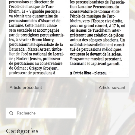
Notre Equipe
Tarifs 2026-2027
Calendrier
Blog
Harmonie
Historique
Concours
Article précédent
Article suivant
Direction
Vie de l’Orchestre
Répertoire Musical
Rechercher
:
Calendrier
Catégories
Blog