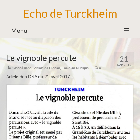
Echo de Turckheim
Menu
Association
Le vignoble percute
21
Bureau
AVR 2017
Classé dans :
Article de Presse
,
Ecole de Musique
|
0
Bénévoles
Article des DNA du 21 avril 2017
Partenaires
Ecole de Musique
Formation Musicale
Familles d’Instruments
Vie de l’Ecole de Musique
Ensemble des Jeunes