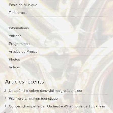
Ecole de Musique
Terkabrass
Terkabrass
Historique
Direction
Informations
Répertoire Musical
Affiches
Programmes
Blog
Articles de Presse
Contact
Photos
Vidéos
Articles récents
Un apéritif tricolore convivial malgré la chaleur
Première animation touristique
Concert champêtre de l’Orchestre d’Harmonie de Turckheim