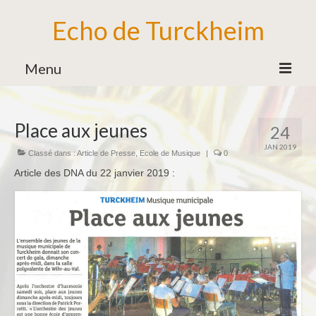
Echo de Turckheim
Menu
Association
Place aux jeunes
24
Bureau
JAN 2019
Classé dans :
Article de Presse
,
Ecole de Musique
|
0
Bénévoles
Article des DNA du 22 janvier 2019 :
Partenaires
Ecole de Musique
Formation Musicale
Familles d’Instruments
Vie de l’Ecole de Musique
Ensemble des Jeunes