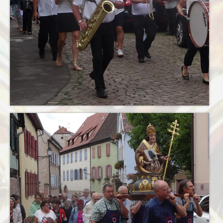
Terkabrass
Historique
Direction
Répertoire Musical
Blog
Contact