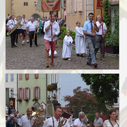
Notre Equipe
Tarifs 2026-2027
Calendrier
Blog
Harmonie
Historique
Concours
Direction
Vie de l’Orchestre
Répertoire Musical
Calendrier
Blog