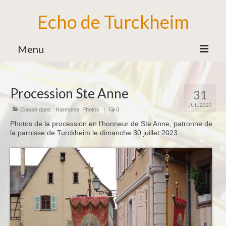
Echo de Turckheim
Menu
Association
Procession Ste Anne
31
Bureau
JUIL 2023
Classé dans :
Harmonie
,
Photos
|
0
Bénévoles
Photos de la procession en l’honneur de Ste Anne, patronne de
Partenaires
la paroisse de Turckheim le dimanche 30 juillet 2023.
Ecole de Musique
Formation Musicale
Familles d’Instruments
Vie de l’Ecole de Musique
Ensemble des Jeunes