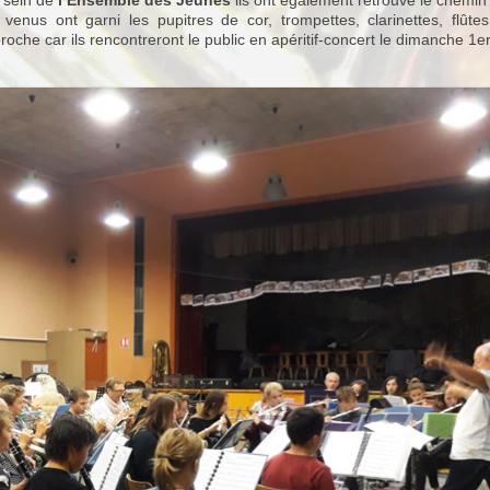
nus ont garni les pupitres de cor, trompettes, clarinettes, flûtes
che car ils rencontreront le public en apéritif-concert le dimanche 1e