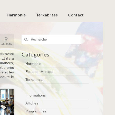
Harmonie
Terkabrass
Contact
Rechercher
9
:
JAN 2020
Catégories
rés avant
Et il y a
nuances,
Harmonie
lus près
Ecole de Musique
ns et les
assuré le
Terkabrass
Informations
Affiches
Programmes