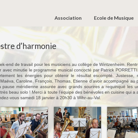
Association
Ecole de Musique
estre d’harmonie
eek-end de travail pour les musiciens au collège de Wintzenheim. Rent
iller avec minutie le programme musical concocté par Patrick PORRETTI. 
ement les énergies pour obtenir le résultat escompté. Justesse, 
 Maëva, Caroline, François, Thomas, Etienne d’avoir accompagné au p
 La pause méridienne assurée avec grands sourires a requinqué les u
très beau solo ! Merci à toute l’équipe des bénévoles en cuisine qui a 
ndez-vous samedi 18 janvier à 20h30 à Wihr-au-Val.