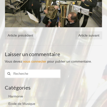
Notre Equipe
Tarifs 2026-2027
Calendrier
Blog
Article précédent
Article suivant
Harmonie
Historique
Laisser un commentaire
Concours
Vous devez
vous connecter
pour publier un commentaire.
Direction
Rechercher
:
Vie de l’Orchestre
Catégories
Répertoire Musical
Calendrier
Harmonie
Ecole de Musique
Blog