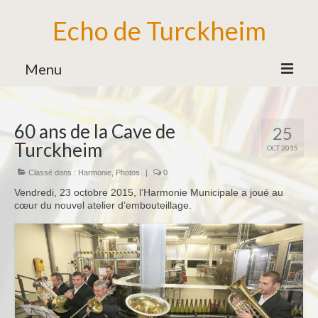
Echo de Turckheim
Menu
Association
60 ans de la Cave de
25
Bureau
Turckheim
OCT 2015
Bénévoles
Classé dans :
Harmonie
,
Photos
|
0
Partenaires
Vendredi, 23 octobre 2015, l’Harmonie Municipale a joué au
cœur du nouvel atelier d’embouteillage.
Ecole de Musique
Formation Musicale
Familles d’Instruments
Vie de l’Ecole de Musique
Ensemble des Jeunes