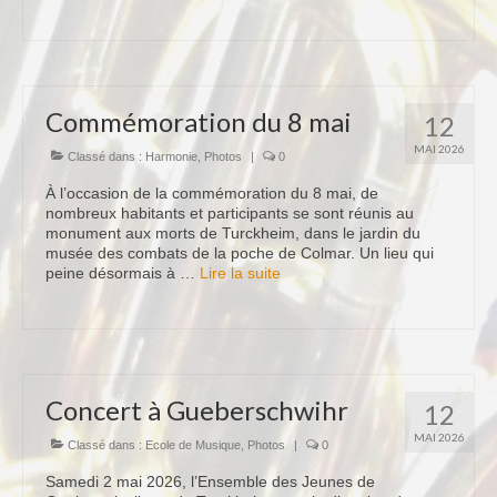
Notre Equipe
Tarifs 2026-2027
Commémoration du 8 mai
Calendrier
12
MAI 2026
Classé dans :
Harmonie
,
Photos
|
0
Blog
À l’occasion de la commémoration du 8 mai, de
Harmonie
nombreux habitants et participants se sont réunis au
monument aux morts de Turckheim, dans le jardin du
Historique
musée des combats de la poche de Colmar. Un lieu qui
peine désormais à …
Lire la suite­­
Concours
Direction
Vie de l’Orchestre
Concert à Gueberschwihr
Répertoire Musical
12
MAI 2026
Classé dans :
Calendrier
Ecole de Musique
,
Photos
|
0
Samedi 2 mai 2026, l’Ensemble des Jeunes de
Blog