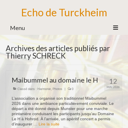
Echo de Turckheim
Menu
Association
Archives des articles publiés par
Bureau
Thierry SCHRECK
Bénévoles
Partenaires
Maibummel au domaine le H
12
Ecole de Musique
MAI 2026
Classé dans :
Harmonie
,
Photos
|
0
Formation Musicale
L’association a organisé son traditionnel Maibummel
2026 dans une ambiance particulièrement conviviale. Le
Familles d’Instruments
départ a été donné depuis Munster pour une marche
printanière conduisant les participants jusqu’au Domaine
Vie de l’Ecole de Musique
Le H à Hohrod. À l’arrivée, un apéritif concert a permis
d’inaugurer …
Lire la suite­­
Ensemble des Jeunes