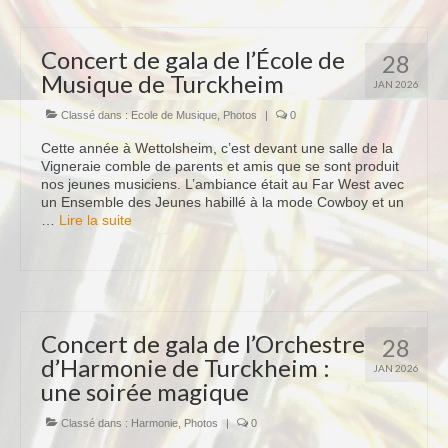
Concert de gala de l’École de
28
Musique de Turckheim
JAN 2026
Classé dans :
Ecole de Musique
,
Photos
|
0
Cette année à Wettolsheim, c’est devant une salle de la
Vigneraie comble de parents et amis que se sont produit
nos jeunes musiciens. L’ambiance était au Far West avec
un Ensemble des Jeunes habillé à la mode Cowboy et un
…
Lire la suite­­
Concert de gala de l’Orchestre
28
d’Harmonie de Turckheim :
JAN 2026
une soirée magique
Classé dans :
Harmonie
,
Photos
|
0