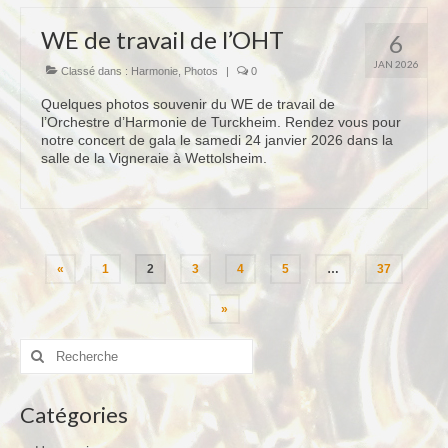
WE de travail de l’OHT
6
JAN 2026
Classé dans :
Harmonie
,
Photos
|
0
Quelques photos souvenir du WE de travail de
l’Orchestre d’Harmonie de Turckheim. Rendez vous pour
notre concert de gala le samedi 24 janvier 2026 dans la
salle de la Vigneraie à Wettolsheim.
Pagination
«
1
2
3
4
5
…
37
des
publications
»
Rechercher
:
Catégories