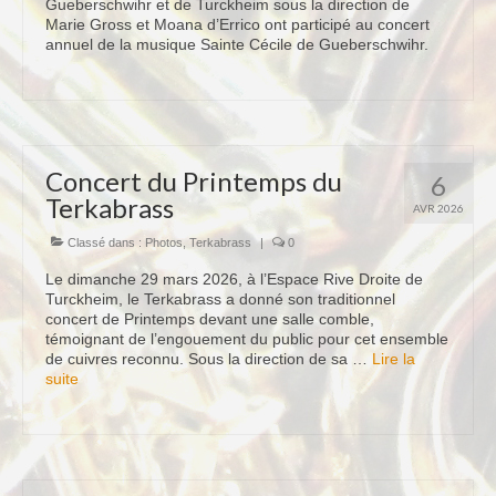
Gueberschwihr et de Turckheim sous la direction de
Marie Gross et Moana d’Errico ont participé au concert
Terkabrass
annuel de la musique Sainte Cécile de Gueberschwihr.
Historique
Direction
Répertoire Musical
Concert du Printemps du
6
Blog
Terkabrass
AVR 2026
Contact
Classé dans :
Photos
,
Terkabrass
|
0
Le dimanche 29 mars 2026, à l’Espace Rive Droite de
Turckheim, le Terkabrass a donné son traditionnel
concert de Printemps devant une salle comble,
témoignant de l’engouement du public pour cet ensemble
de cuivres reconnu. Sous la direction de sa …
Lire la
suite­­