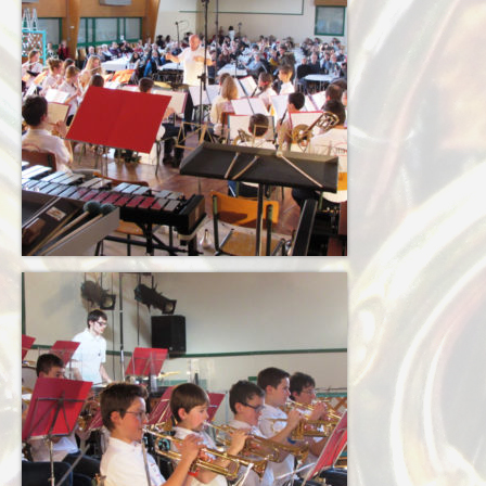
Terkabrass
Historique
Direction
Répertoire Musical
Blog
Contact