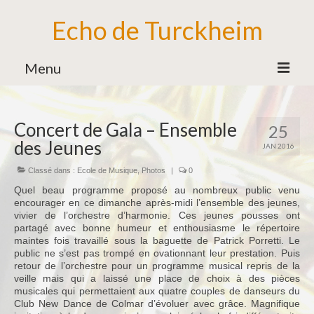
Echo de Turckheim
Menu
Association
Concert de Gala – Ensemble
25
Bureau
des Jeunes
JAN 2016
Bénévoles
Classé dans :
Ecole de Musique
,
Photos
|
0
Partenaires
Quel beau programme proposé au nombreux public venu
encourager en ce dimanche après-midi l’ensemble des jeunes,
Ecole de Musique
vivier de l’orchestre d’harmonie. Ces jeunes pousses ont
partagé avec bonne humeur et enthousiasme le répertoire
Formation Musicale
maintes fois travaillé sous la baguette de Patrick Porretti. Le
public ne s’est pas trompé en ovationnant leur prestation. Puis
Familles d’Instruments
retour de l’orchestre pour un programme musical repris de la
veille mais qui a laissé une place de choix à des pièces
Vie de l’Ecole de Musique
musicales qui permettaient aux quatre couples de danseurs du
Club New Dance de Colmar d’évoluer avec grâce. Magnifique
Ensemble des Jeunes