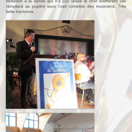
invitation à la danse qui n’a pas laissé le chef indifférent vite
remplacé au pupitre sous l’oeil complice des musiciens. Très
Notre Equipe
belle harmonie…
Tarifs 2026-2027
Calendrier
Blog
Harmonie
Historique
Concours
Direction
Vie de l’Orchestre
Répertoire Musical
Calendrier
Blog