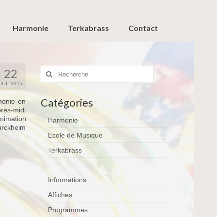
Harmonie
Terkabrass
Contact
Rechercher
22
:
JUIL 2015
Catégories
monie en
près-midi
animation
Harmonie
Turckheim
Ecole de Musique
Terkabrass
Informations
Affiches
Programmes