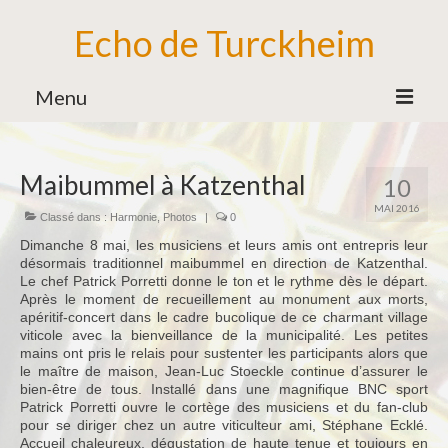
Echo de Turckheim
Menu
Association
Maibummel à Katzenthal
10
Bureau
MAI 2016
Classé dans :
Harmonie
,
Photos
|
0
Bénévoles
Dimanche 8 mai, les musiciens et leurs amis ont entrepris leur
Partenaires
désormais traditionnel maibummel en direction de Katzenthal.
Le chef Patrick Porretti donne le ton et le rythme dès le départ.
Ecole de Musique
Après le moment de recueillement au monument aux morts,
apéritif-concert dans le cadre bucolique de ce charmant village
Formation Musicale
viticole avec la bienveillance de la municipalité. Les petites
mains ont pris le relais pour sustenter les participants alors que
Familles d’Instruments
le maître de maison, Jean-Luc Stoeckle continue d’assurer le
bien-être de tous. Installé dans une magnifique BNC sport
Patrick Porretti ouvre le cortège des musiciens et du fan-club
Vie de l’Ecole de Musique
pour se diriger chez un autre viticulteur ami, Stéphane Ecklé.
Accueil chaleureux, dégustation de haute tenue et toujours en
Ensemble des Jeunes