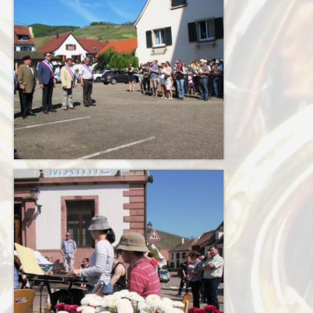
Terkabrass
Historique
Direction
Répertoire Musical
Blog
Contact