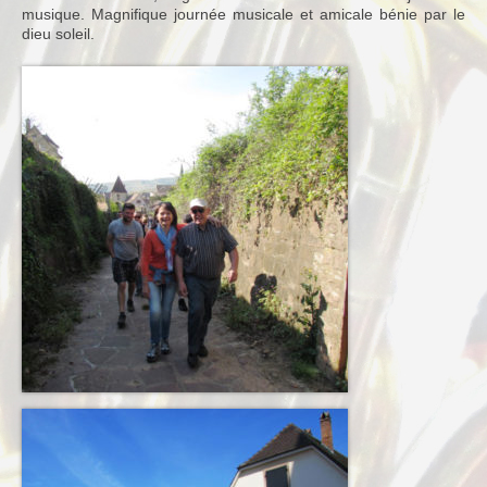
musique. Magnifique journée musicale et amicale bénie par le
dieu soleil.
Notre Equipe
Tarifs 2026-2027
Calendrier
Blog
Harmonie
Historique
Concours
Direction
Vie de l’Orchestre
Répertoire Musical
Calendrier
Blog